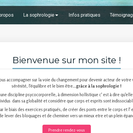
propos
La sophrologie
Infos pratiques
Témoignag
Bienvenue sur mon site !
ous accompagner sur la voie du changement pour devenir acteur de votre v
sérénité, l'équilibre et le bien être...
grâce à la sophrologie !
une discipline psycocorporelle, à dimension hollistique c' est à dire qu'ell
dividus dans sa globalité et considére que corps et esprits sont indissociabl
ar le biais des exercices pratiqués, de créer des ponts entre le corps et l' 
e lever des bloquages et de cheminer vers un mieux etre et un plein épa
Prendre rendez-vous