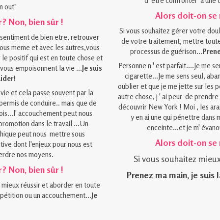
d' etre confronter à une 
n out"
Alors doit-on se 
 ? Non, bien sûr !
Si vous souhaitez gérer votre dou
sentiment de bien etre, retrouver
de votre traitement, mettre toute
vous meme et avec les autres,vous
processus de guérison...
Prene
 le positif qui est en toute chose et
Personne n ' est parfait....Je me se
vous empoisonnent la vie ...
Je suis
cigarette...Je me sens seul, aban
aider!
oublier et que je me jette sur les p
vie et cela passe souvent par la
autre chose, j ' ai peur de prendre 
 permis de conduire.. mais que de
découvrir New York ! Moi , les araig
ois...l' accouchement peut nous
y en ai une qui pénettre dans m
promotion dans le travail ...Un
enceinte...et je m' évanou
chique peut nous mettre sous
Alors doit-on se 
ve dont l'enjeux pour nous est
perdre nos moyens.
Si vous souhaitez mieux 
 ? Non, bien sûr !
Prenez ma main, je suis l
r mieux réussir et aborder en toute
pétition ou un accouchement...
Je