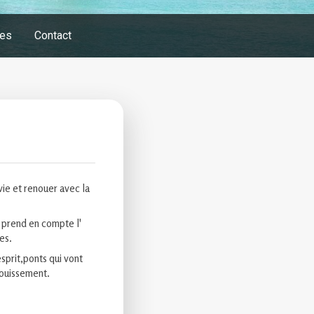
es
Contact
ie et renouer avec la
e prend en compte l'
es.
esprit,ponts qui vont
nouissement.