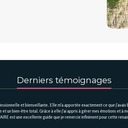
Derniers témoignages
fessionnelle et bienveillante. Elle m'a apportée exactement ce que j'avai
et un bien-être total. Grâce à elle j'ai appris à gérer mes émotions et à me
E est une excellente guide que je remercie infiniment pour cette renaiss