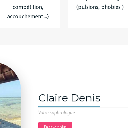
compétition,
(pulsions, phobies )
accouchement…)
Claire Denis
Votre sophrologue
En savoir plus