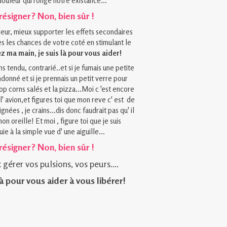
douleur qui ronge notre existance...
résigner ? Non, bien sûr !
leur, mieux supporter les effets secondaires
s les chances de votre coté en stimulant le
z ma main, je suis là pour vous aider!
ns tendu, contrarié..et si je fumais une petite
donné et si je prennais un petit verre pour
op corns salés et la pizza...Moi c 'est encore
l' avion,et figures toi que mon reve c' est de
nées , je crains...dis donc faudrait pas qu' il
on oreille! Et moi , figure toi que je suis
ie à la simple vue d' une aiguille...
résigner ? Non, bien sûr !
gérer vos pulsions, vos peurs....
à pour vous aider à vous libérer!