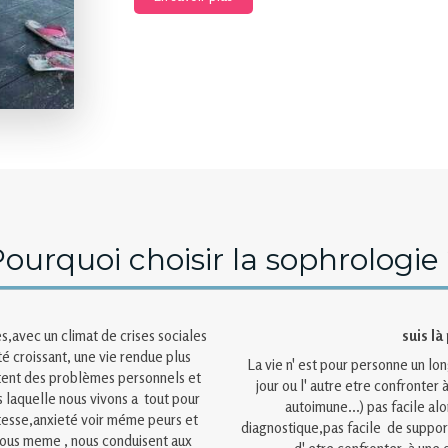
ourquoi choisir la sophrologie
,avec un climat de crises sociales
suis là
é croissant, une vie rendue plus
La vie n' est pour personne un lo
joutent des problèmes personnels et
jour ou l' autre etre confronter
s laquelle nous vivons a tout pour
autoimune...) pas facile alo
stesse,anxieté voir méme peurs et
diagnostique,pas facile de support
 nous meme , nous conduisent aux