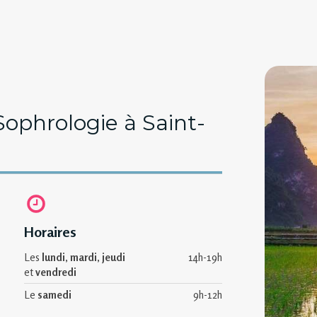
Sophrologie à Saint-
Horaires
Les
lundi
,
mardi
,
jeudi
14h-19h
et
vendredi
Le
samedi
9h-12h