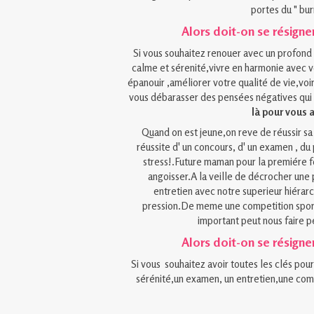
portes du " bur
Alors doit-on se résigner
Si vous souhaitez renouer avec un profond 
calme et sérenité,vivre en harmonie avec 
épanouir ,améliorer votre qualité de vie,voir
vous débarasser des pensées négatives qui 
là pour vous 
Quand on est jeune,on reve de réussir sa 
réussite d' un concours, d' un examen , du
stress!.Future maman pour la premiére f
angoisser.A la veille de décrocher une 
entretien avec notre superieur hiérar
pression.De meme une competition sporti
important peut nous faire 
Alors doit-on se résigner
Si vous souhaitez avoir toutes les clés pou
sérénité,un examen, un entretien,une com